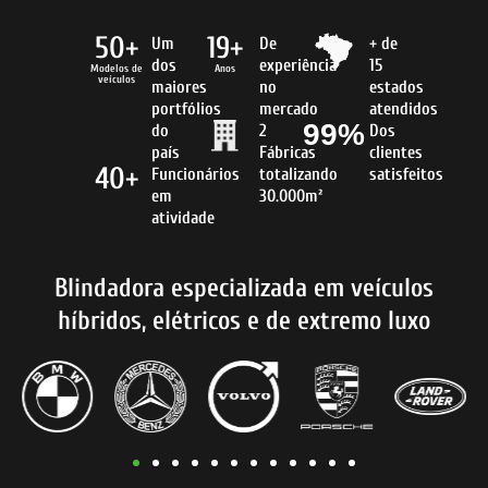
50+
19+
Um
De
+ de
dos
experiência
15
Modelos de
Anos
veículos
maiores
no
estados
portfólios
mercado
atendidos
99%
do
2
Dos
país
Fábricas
clientes
40+
Funcionários
totalizando
satisfeitos
em
30.000m²
atividade
Blindadora especializada em veículos
híbridos, elétricos e de extremo luxo