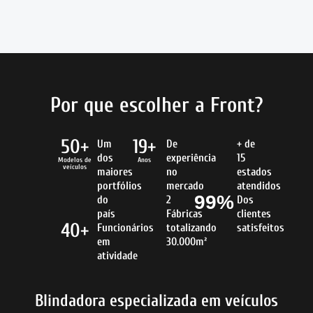
Por que escolher a Front?
50+
19+
Um
De
+ de
dos
experiência
15
Modelos de
Anos
veículos
maiores
no
estados
portfólios
mercado
atendidos
99%
do
2
Dos
país
Fábricas
clientes
40+
Funcionários
totalizando
satisfeitos
em
30.000m²
atividade
Blindadora especializada em veículos