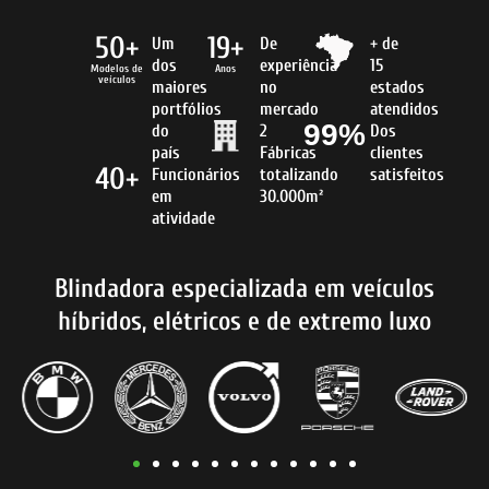
50+
19+
Um
De
+ de
dos
experiência
15
Modelos de
Anos
veículos
maiores
no
estados
portfólios
mercado
atendidos
99%
do
2
Dos
país
Fábricas
clientes
40+
Funcionários
totalizando
satisfeitos
em
30.000m²
atividade
Blindadora especializada em veículos
híbridos, elétricos e de extremo luxo