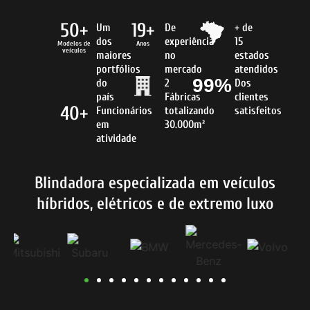
50+
19+
Um
De
+ de
dos
experiência
15
Modelos de
Anos
veículos
maiores
no
estados
portfólios
mercado
atendidos
99%
do
2
Dos
país
Fábricas
clientes
40+
Funcionários
totalizando
satisfeitos
em
30.000m²
atividade
Blindadora especializada em veículos
híbridos, elétricos e de extremo luxo