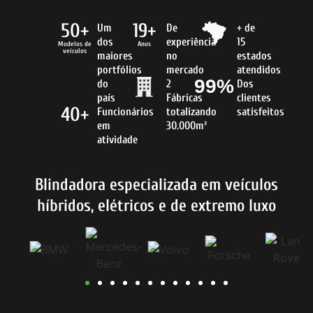
50+
19+
Um
De
+ de
dos
experiência
15
Modelos de
Anos
veículos
maiores
no
estados
portfólios
mercado
atendidos
99%
do
2
Dos
país
Fábricas
clientes
40+
Funcionários
totalizando
satisfeitos
em
30.000m²
atividade
Blindadora especializada em veículos
híbridos, elétricos e de extremo luxo