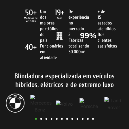
50+
19+
Um
De
+ de
dos
experiência
15
Modelos de
Anos
veículos
maiores
no
estados
portfólios
mercado
atendidos
99%
do
2
Dos
país
Fábricas
clientes
40+
Funcionários
totalizando
satisfeitos
em
30.000m²
atividade
Blindadora especializada em veículos
híbridos, elétricos e de extremo luxo